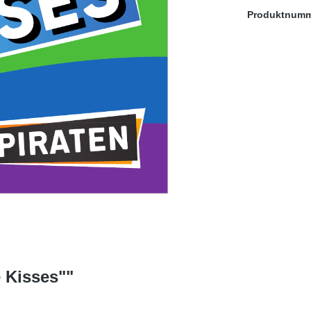
Produktnum
e Kisses""